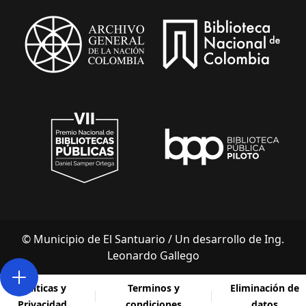
© Municipio de El Santuario /
Un desarrollo de Ing.
Leonardo Gallego
Abrir acciones menu
Politicas y
Terminos y
Eliminación de
Privacidad
condiciones
datos