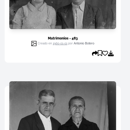
Matrimonios - 483
Creado en
1960-01-01
por
Antonio Botero