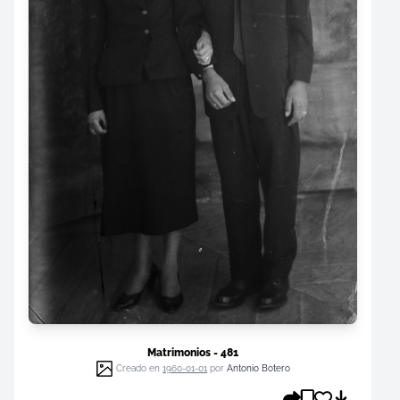
Matrimonios - 481
Creado en
1960-01-01
por
Antonio Botero