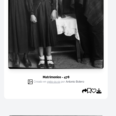
Matrimonios - 478
Creado en
1960-01-01
por
Antonio Botero