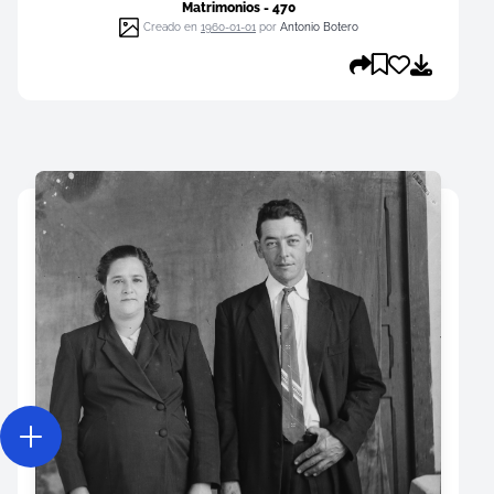
Matrimonios - 470
Creado en
1960-01-01
por
Antonio Botero
Abrir acciones menu