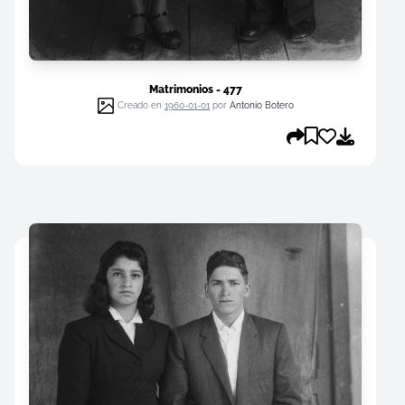
Matrimonios - 477
Creado en
1960-01-01
por
Antonio Botero