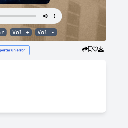
ar
Vol +
Vol -
ortar un error